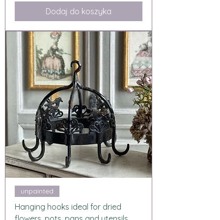
Dodaj do koszyka
unpainted
Hanging hooks ideal for dried
flowers, pots, pans and utensils