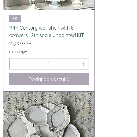
kit
19th Century wall shelf with 8
drawers 12th scale Unpainted KIT
Cena
15,00 GBP
PTU w tym
Dodaj do koszyka