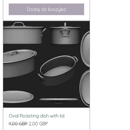
Dodaj do koszyka
Oval Roasting dish with lid
Regularna cena
Cena rabatowa
4,00 GBP
2,00 GBP