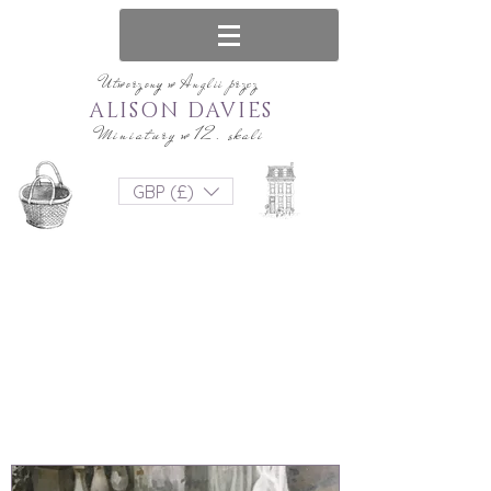
Utworzony w Anglii przez
ALISON DAVIES
Miniatury w 12. skali
GBP (£)