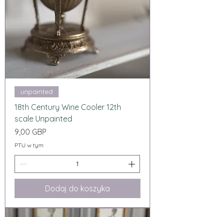
unpainted
18th Century Wine Cooler 12th
scale Unpainted
Cena
9,00 GBP
PTU w tym
Dodaj do koszyka