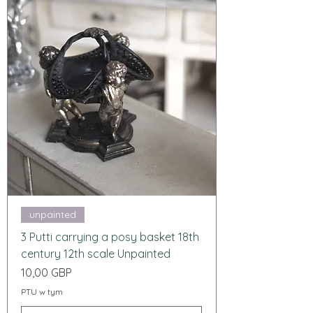
unpainted
3 Putti carrying a posy basket 18th
century 12th scale Unpainted
Cena
10,00 GBP
PTU w tym