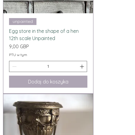
unpainted
Egg store in the shape of a hen
12th scale Unpainted
Cena
9,00 GBP
PTU w tym
Dodaj do koszyka