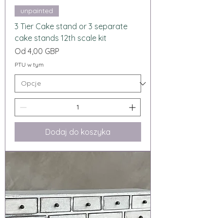
unpainted
3 Tier Cake stand or 3 separate
cake stands 12th scale kit
Cena rabatowa
Od
4,00 GBP
PTU w tym
Dodaj do koszyka