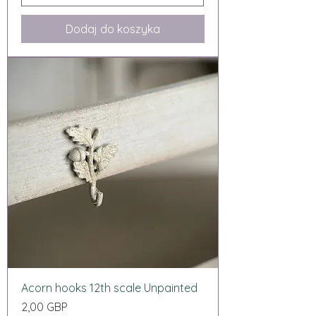
Dodaj do koszyka
Acorn hooks 12th scale Unpainted
Cena
2,00 GBP