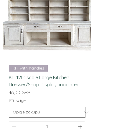
KIT with handles
KIT 12th scale Large Kitchen
Dresser/Shop Display unpainted
Cena
46,00 GBP
PTU w tym