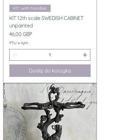
KIT with handles
KIT 12th scale SWEDISH CABINET
unpainted
Cena
46,00 GBP
PTU w tym
Dodaj do koszyka