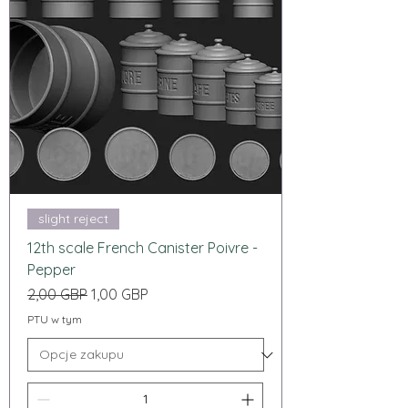
slight reject
12th scale French Canister Poivre -
Pepper
Regularna cena
Cena rabatowa
2,00 GBP
1,00 GBP
PTU w tym