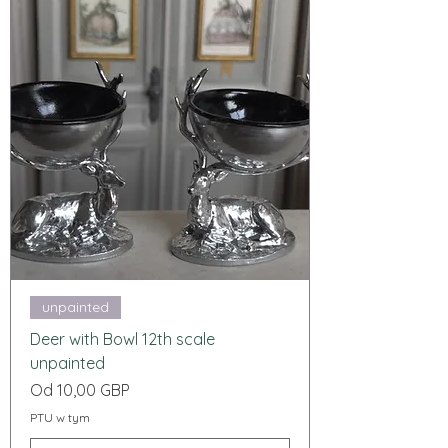
unpainted
Deer with Bowl 12th scale
unpainted
Cena rabatowa
Od
10,00 GBP
PTU w tym