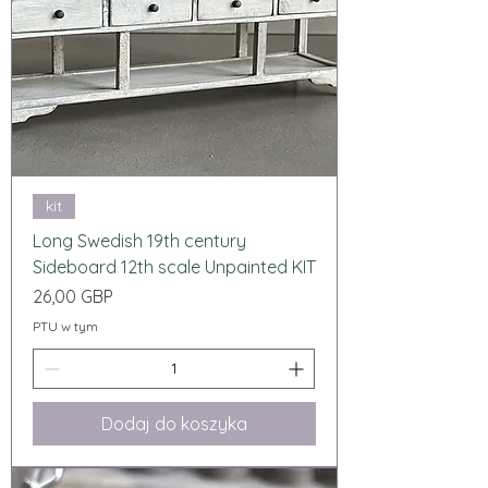
kit
Long Swedish 19th century
Sideboard 12th scale Unpainted KIT
Cena
26,00 GBP
PTU w tym
Dodaj do koszyka