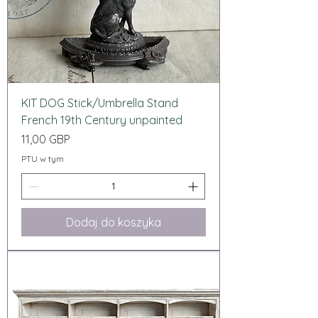
KIT DOG Stick/Umbrella Stand
French 19th Century unpainted
Cena
11,00 GBP
PTU w tym
Dodaj do koszyka