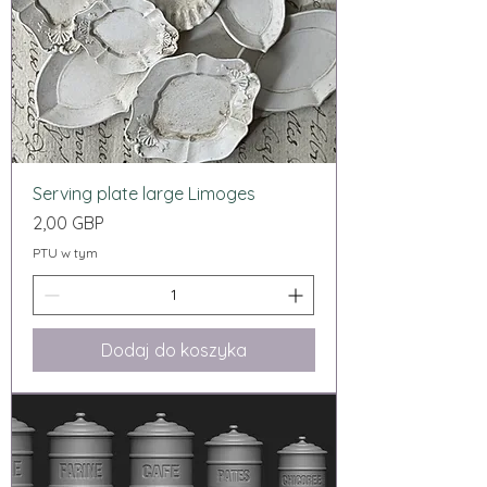
Serving plate large Limoges
Cena
2,00 GBP
PTU w tym
Dodaj do koszyka