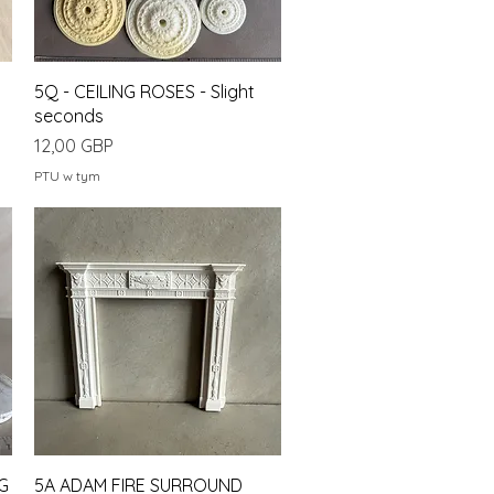
Podgląd
5Q - CEILING ROSES - Slight
seconds
Cena
12,00 GBP
PTU w tym
Podgląd
NG
5A ADAM FIRE SURROUND