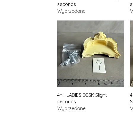
seconds
s
Wyprzedane
W
Podgląd
4Y - LADIES DESK Slight
4
seconds
S
Wyprzedane
W