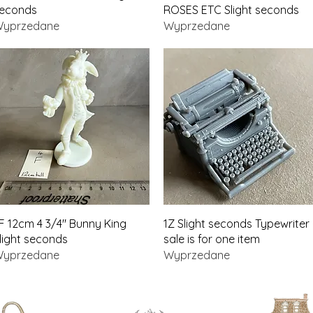
econds
ROSES ETC Slight seconds
yprzedane
Wyprzedane
Podgląd
Podgląd
F 12cm 4 3/4" Bunny King
1Z Slight seconds Typewriter 
light seconds
sale is for one item
yprzedane
Wyprzedane