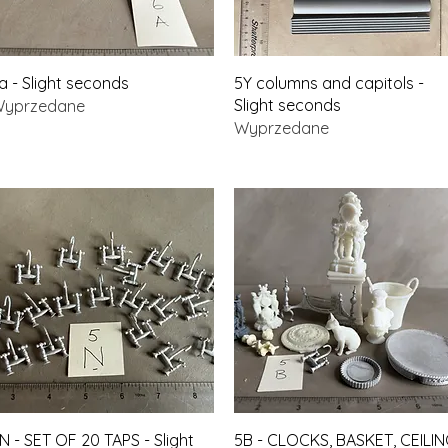
Podgląd
Podgląd
a - Slight seconds
5Y columns and capitols -
Slight seconds
yprzedane
Wyprzedane
Podgląd
Podgląd
N - SET OF 20 TAPS - Slight
5B - CLOCKS, BASKET, CEILI