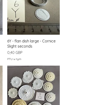
Podgląd
6Y - flan dish large - Cornice
Slight seconds
Cena
0,40 GBP
PTU w tym