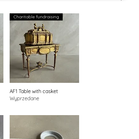
Charitable fundraising
Podgląd
AF1 Table with casket
Wyprzedane