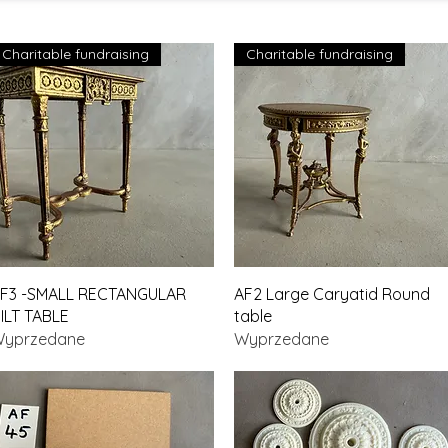
Charitable fundraising
Charitable fundraising
Podgląd
Podgląd
F3 -SMALL RECTANGULAR
AF2 Large Caryatid Round
ILT TABLE
table
yprzedane
Wyprzedane