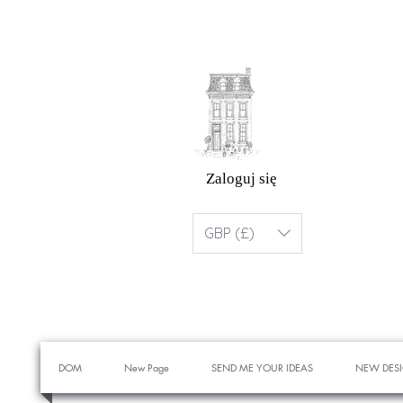
Zaloguj się
GBP (£)
DOM
New Page
SEND ME YOUR IDEAS
NEW DES