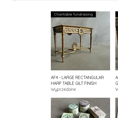
Charitable fundraising
Podgląd
AF4 - LARGE RECTANGULAR
A
HARP TABLE GILT FINISH
G
Wyprzedane
W