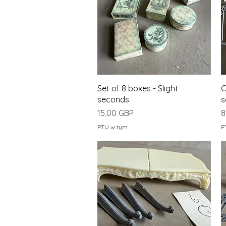
Podgląd
Set of 8 boxes - Slight
C
seconds
s
Cena
C
15,00 GBP
8
PTU w tym
P