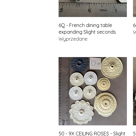
Podgląd
6Q - French dining table
6
expanding Slight seconds
W
Wyprzedane
Podgląd
50 - 9X CEILING ROSES - Slight
5