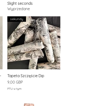
Slight seconds
Wyprzedane
sekundy
Podgląd
-
Tapeta Szczęście Dip
Cena
9,00 GBP
PTU w tym