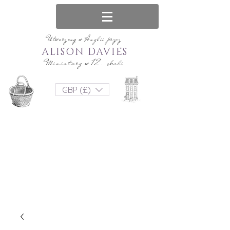
Utworzony w Anglii przez
ALISON DAVIES
Miniatury w 12. skali
GBP (£)