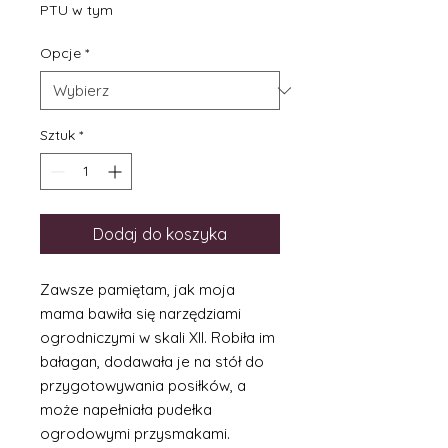
Rabatowa
PTU w tym
Opcje
*
Sztuk
*
Dodaj do koszyka
Zawsze pamiętam, jak moja
mama bawiła się narzędziami
ogrodniczymi w skali XII. Robiła im
bałagan, dodawała je na stół do
przygotowywania posiłków, a
może napełniała pudełka
ogrodowymi przysmakami.