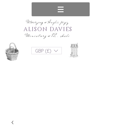
Utworzony w Anglii przez
ALISON DAVIES
Miniatury w 12. skali
GBP (£)