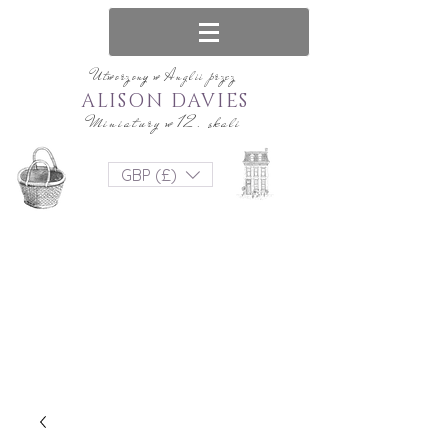
Utworzony w Anglii przez
ALISON DAVIES
Miniatury w 12. skali
GBP (£)