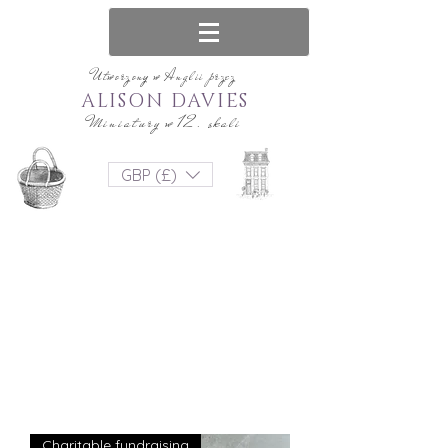
Utworzony w Anglii przez
ALISON DAVIES
Miniatury w 12. skali
GBP (£)
Charitable fundraising